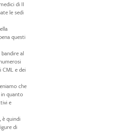
edici di II
ate le sedi
ella
ppena questi
 bandire al
i numerosi
ei CML e dei
iteniamo che
, in quanto
tivi e
, è quindi
igure di