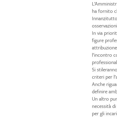
L’Amministra
ha fornito c
Innanzitutt
osservazioni
In via prior
figure profe
attribuzione
l’incontro 
professional
Si stileran
criteri per 
Anche riguar
definire amb
Un altro pu
necessità di 
per gli inca