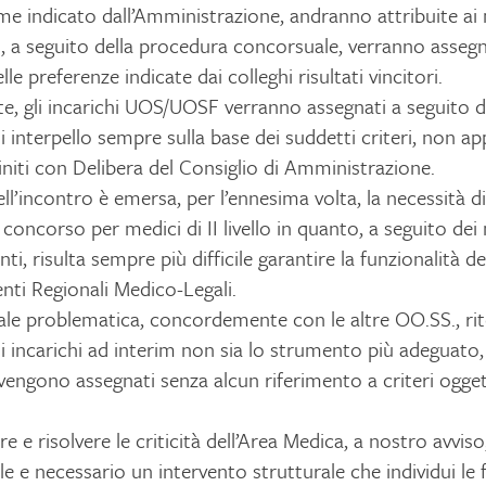
 indicato dall’Amministrazione, andranno attribuite ai m
di, a seguito della procedura concorsuale, verranno assegn
lle preferenze indicate dai colleghi risultati vincitori.
e, gli incarichi UOS/UOSF verranno assegnati a seguito d
 interpello sempre sulla base dei suddetti criteri, non a
niti con Delibera del Consiglio di Amministrazione.
ll’incontro è emersa, per l’ennesima volta, la necessità di
l concorso per medici di II livello in quanto, a seguito de
i, risulta sempre più difficile garantire la funzionalità d
ti Regionali Medico-Legali.
tale problematica, concordemente con le altre OO.SS., r
gli incarichi ad interim non sia lo strumento più adeguato
i vengono assegnati senza alcun riferimento a criteri ogget
re e risolvere le criticità dell’Area Medica, a nostro avviso
le e necessario un intervento strutturale che individui le f