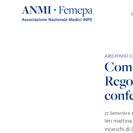
Skip to content
POSTED IN
ARCHIVIO 
Comu
Rego
conf
27 Settembre 
Ieri mattina
incarichi di