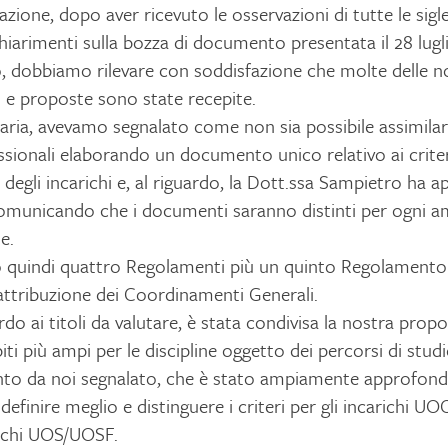
zione, dopo aver ricevuto le osservazioni di tutte le sigle
hiarimenti sulla bozza di documento presentata il 28 lugli
o, dobbiamo rilevare con soddisfazione che molte delle n
 e proposte sono state recepite.
itaria, avevamo segnalato come non sia possibile assimilar
ssionali elaborando un documento unico relativo ai criter
 degli incarichi e, al riguardo, la Dott.ssa Sampietro ha a
comunicando che i documenti saranno distinti per ogni a
e.
no quindi quattro Regolamenti più un quinto Regolamento 
l’attribuzione dei Coordinamenti Generali.
do ai titoli da valutare, è stata condivisa la nostra propo
iti più ampi per le discipline oggetto dei percorsi di studi
nto da noi segnalato, che è stato ampiamente approfondi
definire meglio e distinguere i criteri per gli incarichi UO
richi UOS/UOSF.