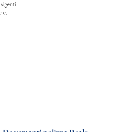
igenti.
 e,