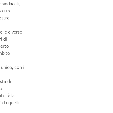
 sindacali,
o u.s.
ostre
e le diverse
i di
perto
mbito
unico, con i
sta di
o.
to, è la
C da quelli