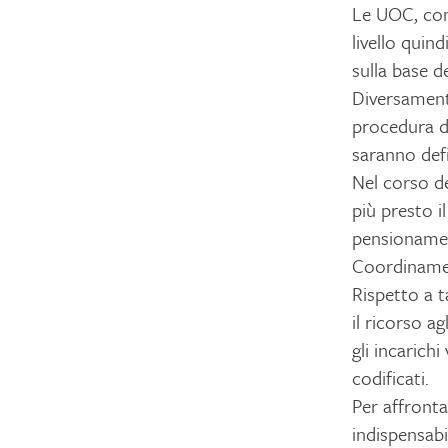
Le UOC, come
livello quin
sulla base de
Diversament
procedura di
saranno defi
Nel corso de
più presto i
pensionament
Coordinamen
Rispetto a 
il ricorso a
gli incarich
codificati.
Per affronta
indispensabi