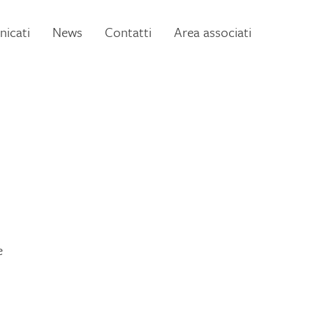
icati
News
Contatti
Area associati
e