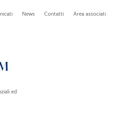
icati
News
Contatti
Area associati
AM
ziali ed